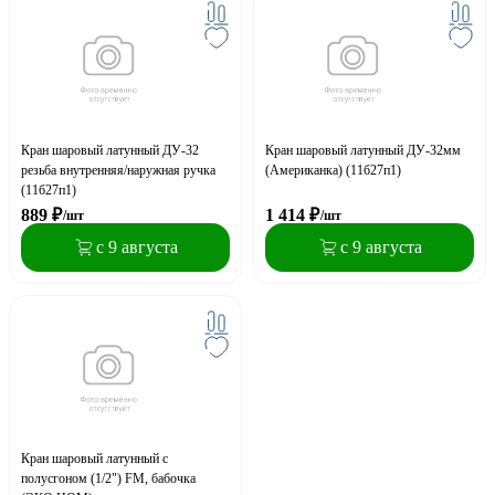
Кран шаровый латунный ДУ-32
Кран шаровый латунный ДУ-32мм
резьба внутренняя/наружная ручка
(Американка) (11б27п1)
(11б27п1)
889
₽
1 414
₽
/шт
/шт
с 9 августа
с 9 августа
Кран шаровый латунный с
полусгоном (1/2") FM, бабочка