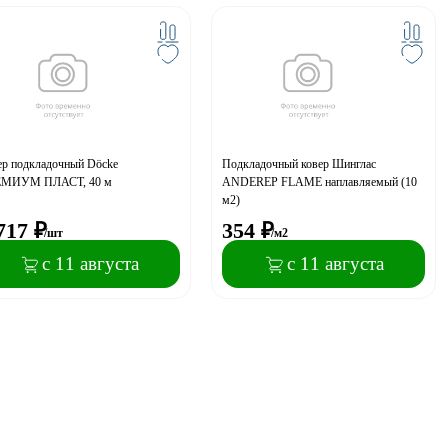
ер подкладочный Dӧcke
Подкладочный ковер Шинглас
МИУМ ПЛАСТ, 40 м
ANDEREP FLAME наплавляемый (10
м2)
717
₽
354
₽
/шт
/м2
с 11 августа
с 11 августа