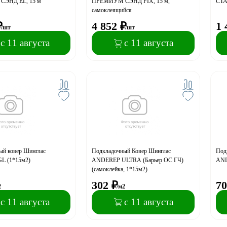
ЭНД EL, 15 м
ПРЕМИУМ СЭНД FIX, 15 м,
СТА
самоклеящийся
₽
4 852
₽
1 
/шт
/шт
с 11 августа
с 11 августа
ый ковер Шинглас
Подкладочный Ковер Шинглас
Под
L (1*15м2)
ANDEREP ULTRA (Барьер ОС ГЧ)
AND
(самоклейка, 1*15м2)
302
₽
70
2
/м2
с 11 августа
с 11 августа