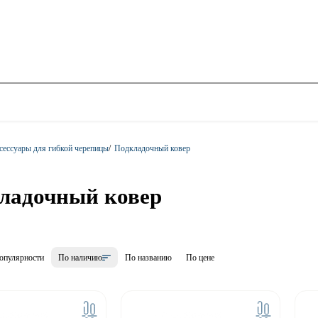
сессуары для гибкой черепицы
/
Подкладочный ковер
ладочный ковер
опулярности
По наличию
По названию
По цене