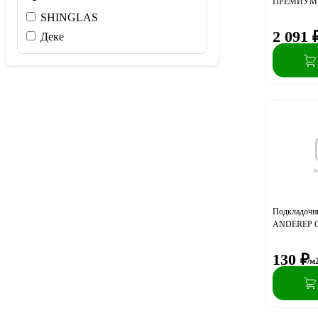
ПРЕМИУМ С
SHINGLAS
2 091
Деке
Подкладочн
ANDEREP G
130
₽
/м