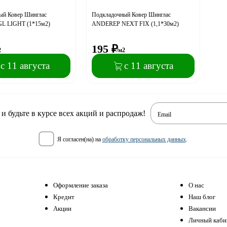
ый Ковер Шинглас
Подкладочный Ковер Шинглас
L LIGHT (1*15м2)
ANDEREP NEXT FIX (1,1*30м2)
195
₽
2
/м2
с 11 августа
с 11 августа
 будьте в курсе всех акций и распродаж!
Email
я согласен(на) на
обработку персональных данных
.
Оформление заказа
О нас
Кредит
Наш блог
Акции
Вакансии
Личный каби