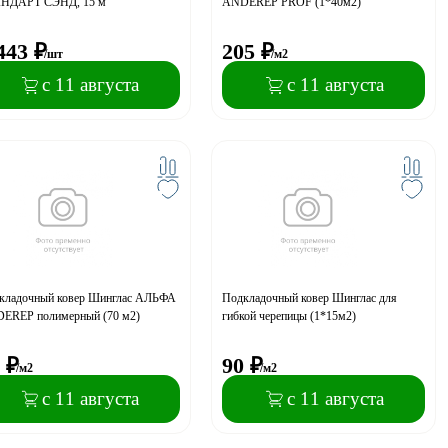
НДАРТ СЭНД, 15 м
ANDEREP PROF (1*40м2)
443
₽
205
₽
/шт
/м2
с 11 августа
с 11 августа
кладочный ковер Шинглас АЛЬФА
Подкладочный ковер Шинглас для
EREP полимерный (70 м2)
гибкой черепицы (1*15м2)
₽
90
₽
/м2
/м2
с 11 августа
с 11 августа