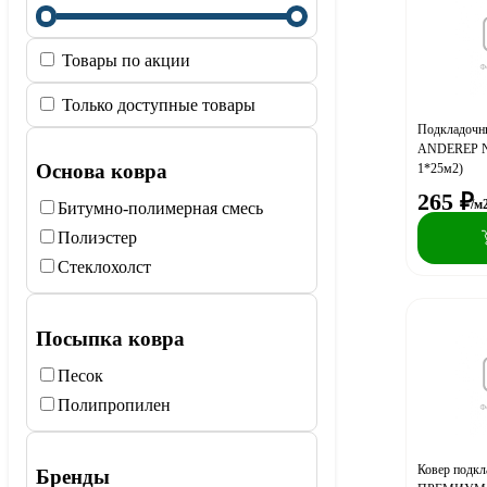
Товары по акции
Только доступные товары
Подкладочн
ANDEREP NE
Основа ковра
1*25м2)
265
₽
/м
Битумно-полимерная смесь
Полиэстер
Стеклохолст
Посыпка ковра
Песок
Полипропилен
Ковер подк
Бренды