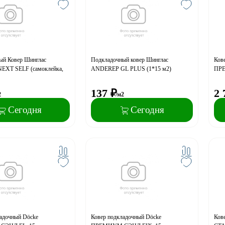
ый Ковер Шинглас
Подкладочный ковер Шинглас
Ков
XT SELF (самоклейка,
ANDEREP GL PLUS (1*15 м2)
ПРЕ
137
₽
2 
2
/м2
Сегодня
Сегодня
ладочный Dӧcke
Ковер подкладочный Dӧcke
Ков