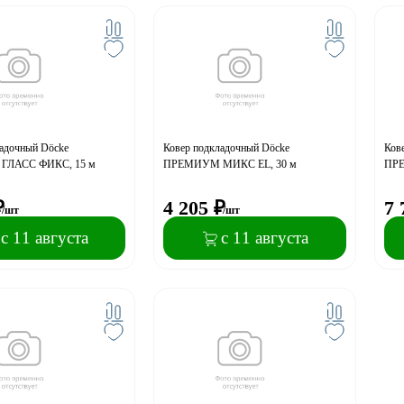
ладочный Dӧcke
Ковер подкладочный Dӧcke
Ков
ЛАСС ФИКС, 15 м
ПРЕМИУМ МИКС EL, 30 м
ПРЕ
₽
4 205
₽
7 
/шт
/шт
с 11 августа
с 11 августа