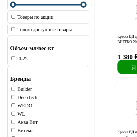
Товары по акции
Только доступные товары
Краска ВД д
ВИТЕКО 20
Объем-мл/вес-кг
1 380
20-25
Бренды
Builder
DecoTech
WEDO
WL
Аква Вит
Витеко
Краска ВД 