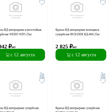
ка ВД интерьерная влагостойкая
Краска ВД интерьерная моющаяся
ербелая WEDO WD5 25кг
супербелая BUILDER ВД-604 25кг
942
₽
2 825
₽
/шт
/шт
с 12 августа
с 12 августа
ка ВД интерьерная супербелая
Краска ВД интерьерная супербелая