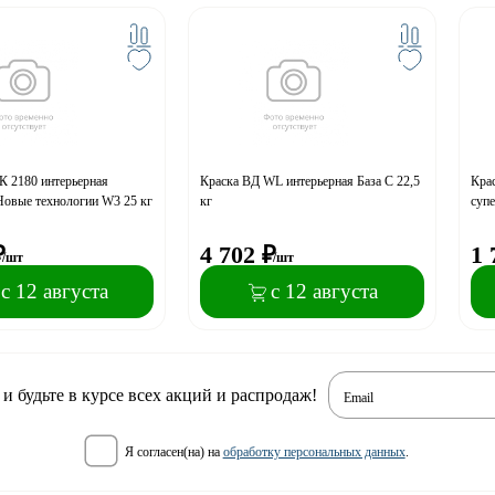
 2180 интерьерная
Краска ВД WL интерьерная База С 22,5
Крас
Новые технологии W3 25 кг
кг
суп
₽
4 702
₽
1 
/шт
/шт
с 12 августа
с 12 августа
 будьте в курсе всех акций и распродаж!
Email
я согласен(на) на
обработку персональных данных
.