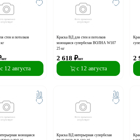
ля стен и потолков
Краска ВД для стен и потолков
Крас
 кг
моющаяся супербелая ВОЛНА W107
суп
25 кг
₽
2 618
₽
2 
/шт
/шт
с 12 августа
с 12 августа
интерьерная моющаяся
Краска ВД интерьерная супербелая
Крас