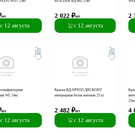
 WEDO WD7 25кг
BUILDER ВД-602 25кг
WED
₽
2 022
₽
2 
/шт
/шт
с 12 августа
с 12 августа
мелкофактурная
Краска ВД ОРЕОЛ ДИСКОНТ
Кра
ная WL 14кг
интерьерная белая матовая 25 кг
инт
25к
₽
2 482
₽
4 
/шт
/шт
с 12 августа
с 12 августа