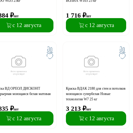
O WD3 25кг
ВОЛНА W103 25 кг
384
₽
1 716
₽
/шт
/шт
с 12 августа
с 12 августа
ска ВД ОРЕОЛ ДИСКОНТ
Краска ВДАК 2180 для стен и потолков
ерьерная моющаяся белая матовая
моющаяся супербелая Новые
г
технологии W7 25 кг
835
₽
3 213
₽
/шт
/шт
с 12 августа
с 12 августа