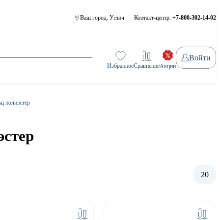
Ваш город:
Углич
Контакт-центр:
+7-800-302-14-02
Войти
Избранное
Сравнение
Акции
ц полиэстер
эстер
20