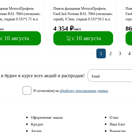
ьцевая МеталлПрофиль
Панель фальцевая МеталлПрофиль
Пан
orman RAL 7004 (сигнально-
FastClick Norman RAL 7004 (сигнально-
Fast
м, гладкая 0.531*1.71 м.п.
серый), 0.5мм, гладкая 0.531*10.1 м.п.
серы
4 354
₽
86
ист
/лист
с 10 августа
с 10 августа
<
1
2
3
4
 будьте в курсе всех акций и распродаж!
Email
я согласен(на) на
обработку персональных данных
.
Оформление заказа
О нас
Кредит
Наш блог
Акции
Вакансии