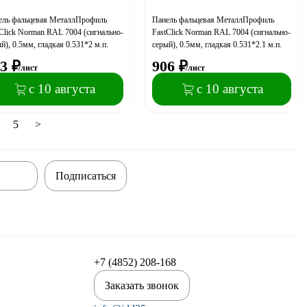
ель фальцевая МеталлПрофиль
Панель фальцевая МеталлПрофиль
Click Norman RAL 7004 (сигнально-
FastClick Norman RAL 7004 (сигнально-
й), 0.5мм, гладкая 0.531*2 м.п.
серый), 0.5мм, гладкая 0.531*2.1 м.п.
3
₽
906
₽
/лист
/лист
с 10 августа
с 10 августа
5
>
Подписаться
+7 (4852) 208-168
Заказать звонок