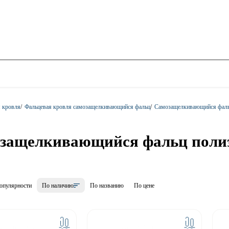
 кровля
/
Фальцевая кровля самозащелкивающийся фальц
/
Самозащелкивающийся фаль
защелкивающийся фальц поли
опулярности
По наличию
По названию
По цене