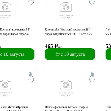
Костыль) кровельный T-
Кронштейн (Костыль) кровельный Г-
Лен
м порошковая окраска ,
образный усиленный, PE RAL ** 4мм
мм 
465
₽
53
т
/шт
с 10 августа
с 10 августа
ьцевая МеталлПрофиль
Панель фальцевая МеталлПрофиль
Пан