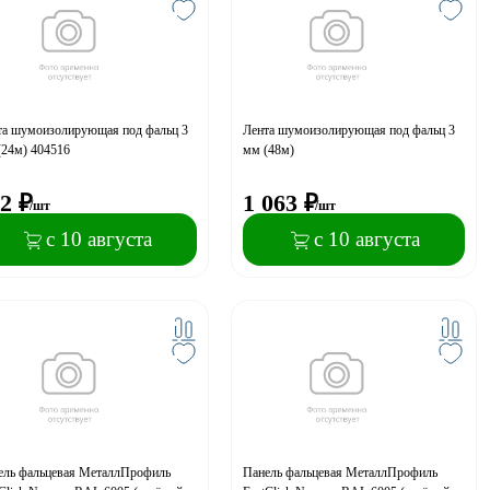
та шумоизолирующая под фальц 3
Лента шумоизолирующая под фальц 3
(24м) 404516
мм (48м)
2
₽
1 063
₽
/шт
/шт
с 10 августа
с 10 августа
ель фальцевая МеталлПрофиль
Панель фальцевая МеталлПрофиль