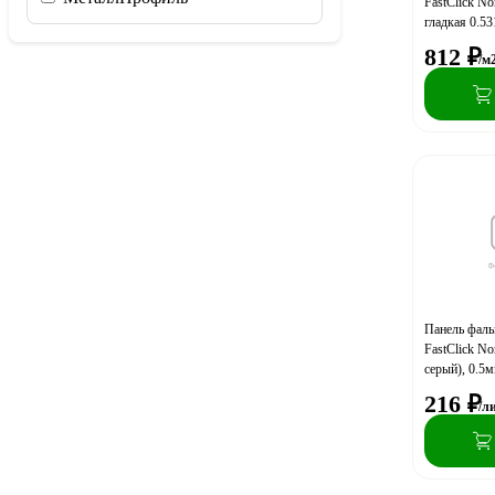
FastClick N
гладкая 0.5
812
₽
/м
Панель фал
FastClick N
серый), 0.5м
216
₽
/л