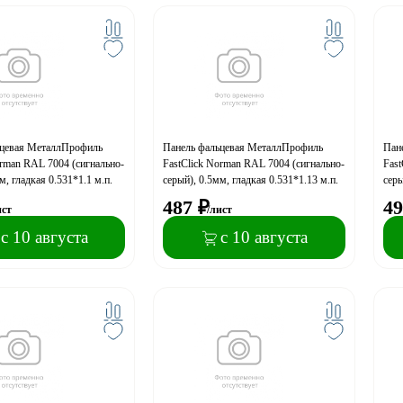
ьцевая МеталлПрофиль
Панель фальцевая МеталлПрофиль
Пан
orman RAL 7004 (сигнально-
FastClick Norman RAL 7004 (сигнально-
Fast
м, гладкая 0.531*1.1 м.п.
серый), 0.5мм, гладкая 0.531*1.13 м.п.
серы
487
₽
49
ист
/лист
с 10 августа
с 10 августа