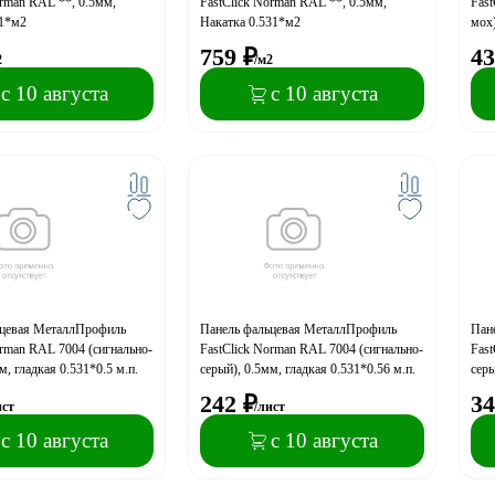
orman RAL **, 0.5мм,
FastClick Norman RAL **, 0.5мм,
Fast
31*м2
Накатка 0.531*м2
мох)
759
₽
43
2
/м2
с 10 августа
с 10 августа
ьцевая МеталлПрофиль
Панель фальцевая МеталлПрофиль
Пан
orman RAL 7004 (сигнально-
FastClick Norman RAL 7004 (сигнально-
Fast
м, гладкая 0.531*0.5 м.п.
серый), 0.5мм, гладкая 0.531*0.56 м.п.
серы
242
₽
34
ист
/лист
с 10 августа
с 10 августа