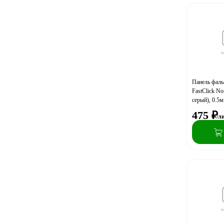
Панель фал
FastClick N
серый), 0.5м
475
₽
/л