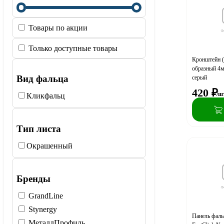
Товары по акции
Только доступные товары
Кронштейн (
образный 4м
Вид фальца
серый
420
₽
/ш
Кликфальц
Тип листа
Окрашенный
Бренды
GrandLine
Stynergy
Панель фал
МеталлПрофиль