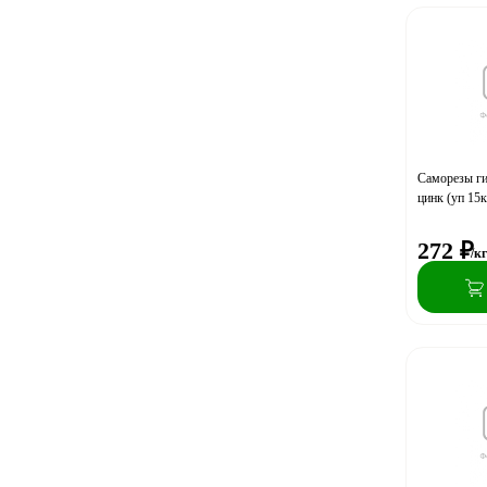
Саморезы ги
цинк (уп 15к
272
₽
/к