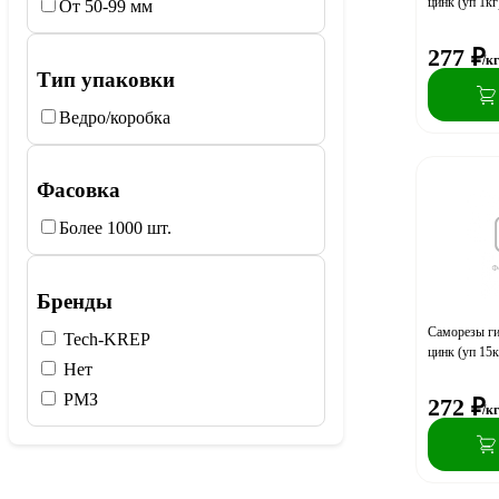
цинк (уп 1кг
От 50-99 мм
277
₽
/к
Тип упаковки
Ведро/коробка
Фасовка
Более 1000 шт.
Бренды
Саморезы ги
Tech-KREP
цинк (уп 15к
Нет
РМЗ
272
₽
/к