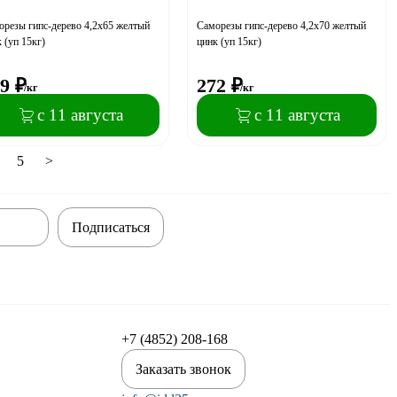
резы гипс-дерево 4,2x65 желтый
Саморезы гипс-дерево 4,2x70 желтый
 (уп 15кг)
цинк (уп 15кг)
9
₽
272
₽
/кг
/кг
с 11 августа
с 11 августа
5
>
Подписаться
+7 (4852) 208-168
Заказать звонок