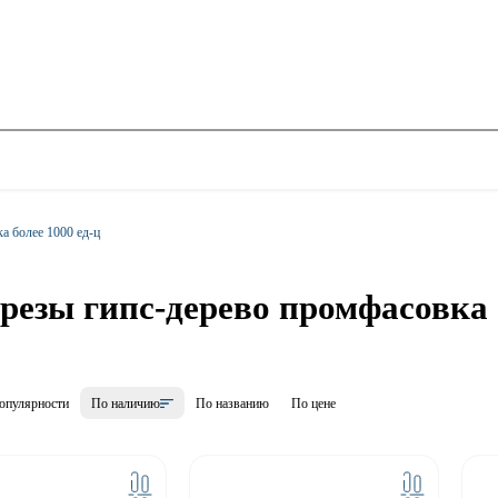
а более 1000 ед-ц
резы гипс-дерево промфасовка б
опулярности
По наличию
По названию
По цене