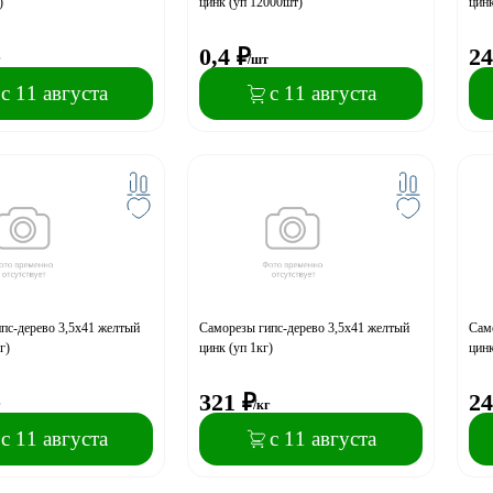
)
цинк (уп 12000шт)
цинк
0,4
₽
24
г
/шт
с 11 августа
с 11 августа
пс-дерево 3,5x41 желтый
Саморезы гипс-дерево 3,5x41 желтый
Само
г)
цинк (уп 1кг)
цинк
321
₽
24
г
/кг
с 11 августа
с 11 августа