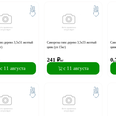
пс-дерево 3,5x51 желтый
Саморезы гипс-дерево 3,5x55 желтый
Само
г)
цинк (уп 15кг)
цинк
241
₽
0,
г
/кг
с 11 августа
с 11 августа