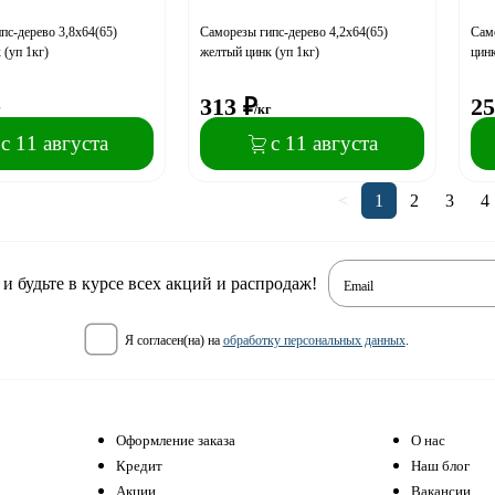
пс-дерево 3,8x64(65)
Саморезы гипс-дерево 4,2x64(65)
Само
 (уп 1кг)
желтый цинк (уп 1кг)
цинк
313
₽
25
г
/кг
с 11 августа
с 11 августа
<
1
2
3
4
 будьте в курсе всех акций и распродаж!
Email
я согласен(на) на
обработку персональных данных
.
Оформление заказа
О нас
Кредит
Наш блог
Акции
Вакансии