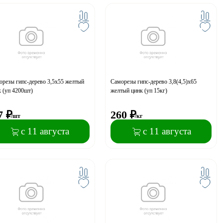
резы гипс-дерево 3,5х55 желтый
Саморезы гипс-дерево 3,8(4,5)x65
 (уп 4200шт)
желтый цинк (уп 15кг)
7
₽
260
₽
/шт
/кг
с 11 августа
с 11 августа