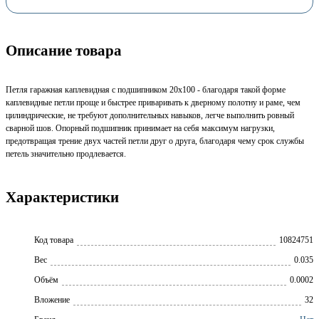
Описание товара
Петля гаражная каплевидная с подшипником 20x100 - благодаря такой форме
каплевидные петли проще и быстрее приваривать к дверному полотну и раме, чем
цилиндрические, не требуют дополнительных навыков, легче выполнить ровный
сварной шов. Опорный подшипник принимает на себя максимум нагрузки,
предотвращая трение двух частей петли друг о друга, благодаря чему срок службы
петель значительно продлевается.
Характеристики
Код товара
10824751
Вес
0.035
Объём
0.0002
Вложение
32