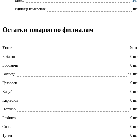
Бренд
Нет
Единица измерения
шт
Остатки товаров по филиалам
Углич
0 шт
Бабаево
0 шт
Боровичи
0 шт
Вологда
90 шт
Грязовец
0 шт
Кадуй
0 шт
Кириллов
0 шт
Пестово
0 шт
Рыбинск
0 шт
Сокол
0 шт
Тутаев
0 шт